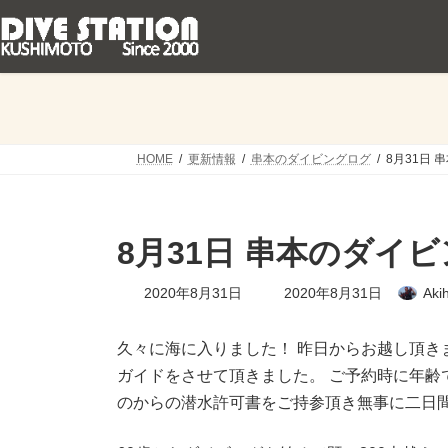
コ
ナ
ン
ビ
テ
ゲ
ン
ー
ツ
シ
へ
ョ
ス
ン
キ
に
HOME
更新情報
串本のダイビングログ
8月31日 
ッ
移
プ
動
8月31日 串本のダイ
最
2020年8月31日
2020年8月31日
Aki
終
更
新
久々に海に入りました！ 昨日からお越し頂き
日
ガイドをさせて頂きました。 ご予約時に年齢
時
:
のからの潜水許可書をご持参頂き無事に二日