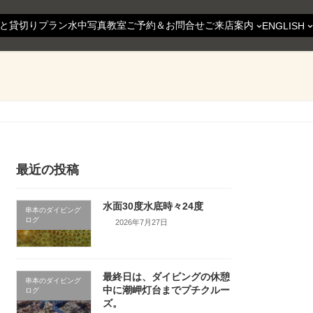
と貸切りプラン
水中写真教室
ご予約＆お問合せ
ご来店案内
ENGLISH
最近の投稿
水面30度水底時々24度
串本のダイビング
ログ
2026年7月27日
最終日は、ダイビングの休憩
串本のダイビング
中に潮岬灯台までプチクルー
ログ
ズ。