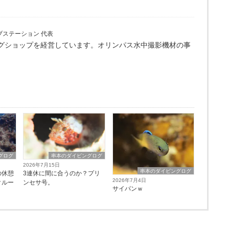
ブステーション 代表
グショップを経営しています。オリンパス水中撮影機材の事
グログ
串本のダイビングログ
2026年7月15日
串本のダイビングログ
の休憩
3連休に間に合うのか？プリ
2026年7月4日
クルー
ンセサ号。
サイパンｗ