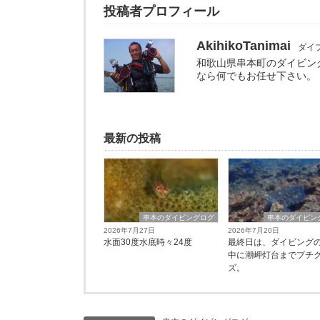
投稿者プロフィール
AkihikoTanimai
ダイ
和歌山県串本町のダイビン
なら何でもお任せ下さい。
最新の投稿
串本のダイビングログ
串本のダイビン
2026年7月27日
2026年7月20日
水面30度水底時々24度
最終日は、ダイビング
中に潮岬灯台までプチ
ズ。