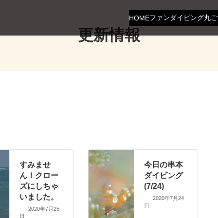
ファンダイビング
丸ご
HOME
更新情報
すみませ
今日の串本
ん！クロー
ダイビング
ズにしちゃ
(7/24)
いました。
2020年7月24
日
2020年7月25
日