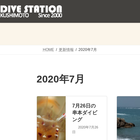
コ
ナ
ン
ビ
テ
ゲ
ン
ー
ツ
シ
へ
ョ
ス
ン
キ
に
HOME
更新情報
2020年7月
ッ
移
プ
動
2020年7月
7月26日の
串本ダイビ
ング
2020年7月26
日