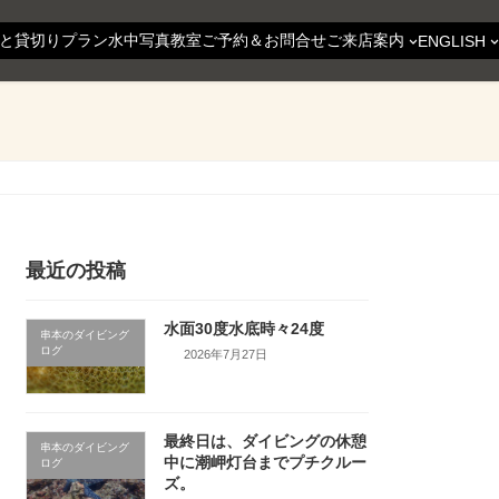
と貸切りプラン
水中写真教室
ご予約＆お問合せ
ご来店案内
ENGLISH
最近の投稿
水面30度水底時々24度
串本のダイビング
ログ
2026年7月27日
最終日は、ダイビングの休憩
串本のダイビング
中に潮岬灯台までプチクルー
ログ
ズ。