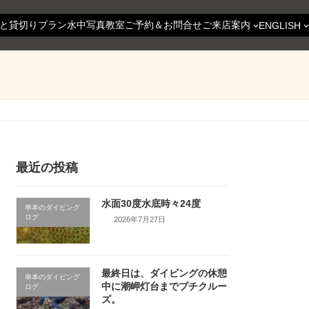
と貸切りプラン
水中写真教室
ご予約＆お問合せ
ご来店案内
ENGLISH
最近の投稿
水面30度水底時々24度
串本のダイビング
ログ
2026年7月27日
最終日は、ダイビングの休憩
串本のダイビング
中に潮岬灯台までプチクルー
ログ
ズ。