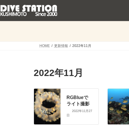
コ
ナ
ン
ビ
テ
ゲ
ン
ー
ツ
シ
へ
ョ
ス
ン
キ
に
HOME
更新情報
2022年11月
ッ
移
プ
動
2022年11月
RGBlueで
ライト撮影
2022年11月27
日