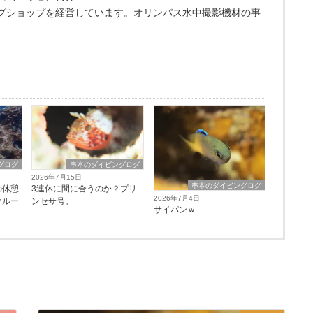
グショップを経営しています。オリンパス水中撮影機材の事
グログ
串本のダイビングログ
2026年7月15日
串本のダイビングログ
の休憩
3連休に間に合うのか？プリ
2026年7月4日
クルー
ンセサ号。
サイパンｗ