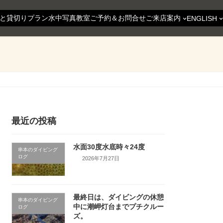
と貸切りプラン
水中写真教室
ご予約＆お問合せ
ご来店案内
ENGLISH
最近の投稿
水面30度水底時々24度
串本のダイビング
ログ
2026年7月27日
最終日は、ダイビングの休憩
串本のダイビング
中に潮岬灯台までプチクルー
ログ
ズ。