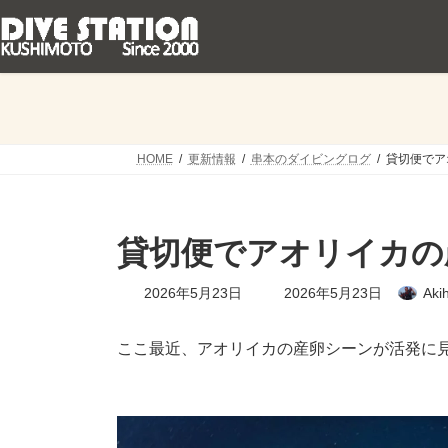
コ
ナ
ン
ビ
テ
ゲ
ン
ー
ツ
シ
へ
ョ
ス
ン
キ
に
HOME
更新情報
串本のダイビングログ
貸切便でア
ッ
移
プ
動
貸切便でアオリイカの
最
2026年5月23日
2026年5月23日
Aki
終
更
新
ここ最近、アオリイカの産卵シーンが活発に
日
時
: