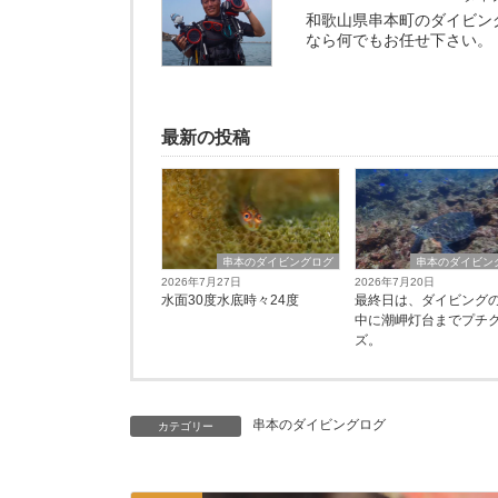
和歌山県串本町のダイビン
なら何でもお任せ下さい。
最新の投稿
串本のダイビングログ
串本のダイビン
2026年7月27日
2026年7月20日
水面30度水底時々24度
最終日は、ダイビング
中に潮岬灯台までプチ
ズ。
串本のダイビングログ
カテゴリー