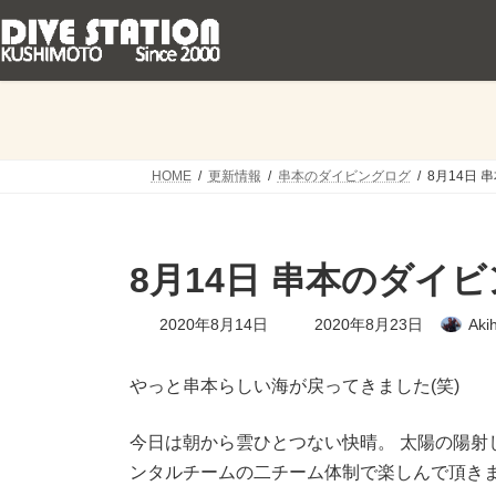
コ
ナ
ン
ビ
テ
ゲ
ン
ー
ツ
シ
へ
ョ
ス
ン
キ
に
HOME
更新情報
串本のダイビングログ
8月14日 
ッ
移
プ
動
8月14日 串本のダイ
最
2020年8月14日
2020年8月23日
Aki
終
更
新
やっと串本らしい海が戻ってきました(笑)
日
時
:
今日は朝から雲ひとつない快晴。 太陽の陽射
ンタルチームの二チーム体制で楽しんで頂き