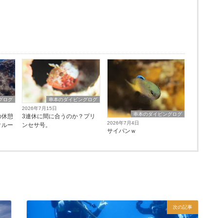
グログ
串本のダイビングログ
2026年7月15日
串本のダイビングログ
の休憩
3連休に間に合うのか？プリ
2026年7月4日
クルー
ンセサ号。
サイパンｗ
次の記事