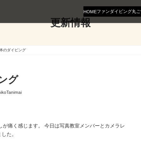
ファンダイビング
丸ご
HOME
更新情報
串本のダイビング
ビング
hikoTanimai
しが痛く感じます。 今日は写真教室メンバーとカメラレ
ました。