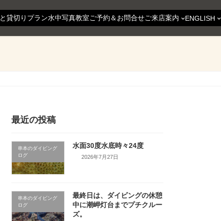
と貸切りプラン
水中写真教室
ご予約＆お問合せ
ご来店案内
ENGLISH
最近の投稿
水面30度水底時々24度
串本のダイビング
ログ
2026年7月27日
最終日は、ダイビングの休憩
串本のダイビング
中に潮岬灯台までプチクルー
ログ
ズ。