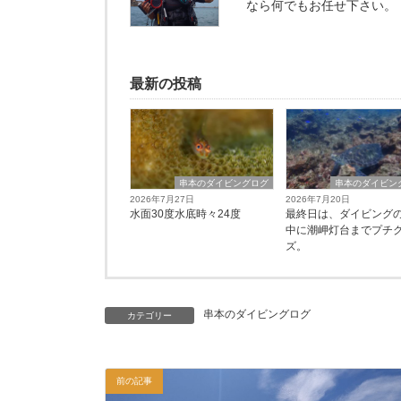
なら何でもお任せ下さい。
最新の投稿
串本のダイビングログ
串本のダイビン
2026年7月27日
2026年7月20日
水面30度水底時々24度
最終日は、ダイビング
中に潮岬灯台までプチ
ズ。
串本のダイビングログ
カテゴリー
前の記事