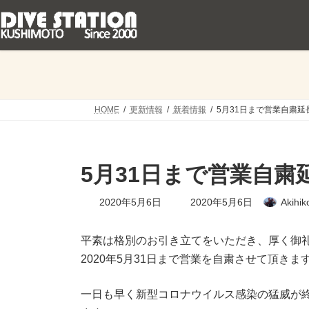
コ
ナ
ン
ビ
テ
ゲ
ン
ー
ツ
シ
へ
ョ
ス
ン
キ
に
HOME
更新情報
新着情報
5月31日まで営業自粛延
ッ
移
プ
動
5月31日まで営業自粛
最
2020年5月6日
2020年5月6日
Akihik
終
更
新
平素は格別のお引き立てをいただき、厚く御
日
2020年5月31日まで営業を自粛させて頂きま
時
:
一日も早く新型コロナウイルス感染の猛威が