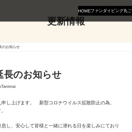
ファンダイビング
丸ご
HOME
更新情報
長のお知らせ
延長のお知らせ
oTanimai
礼申し上げます。 新型コロナウイルス拡散防止の為、
す。
終息し、安心して皆様と一緒に潜れる日を楽しみにており