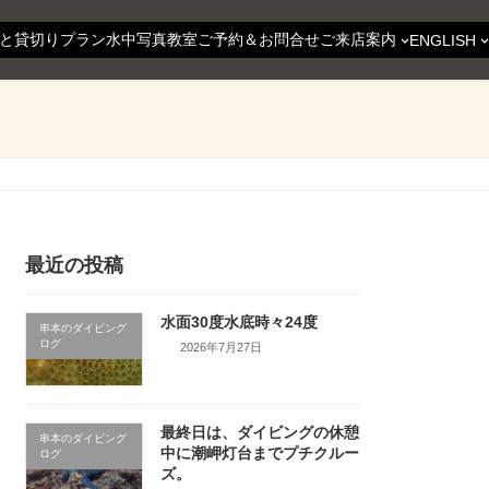
と貸切りプラン
水中写真教室
ご予約＆お問合せ
ご来店案内
ENGLISH
最近の投稿
水面30度水底時々24度
串本のダイビング
ログ
2026年7月27日
最終日は、ダイビングの休憩
串本のダイビング
中に潮岬灯台までプチクルー
ログ
ズ。