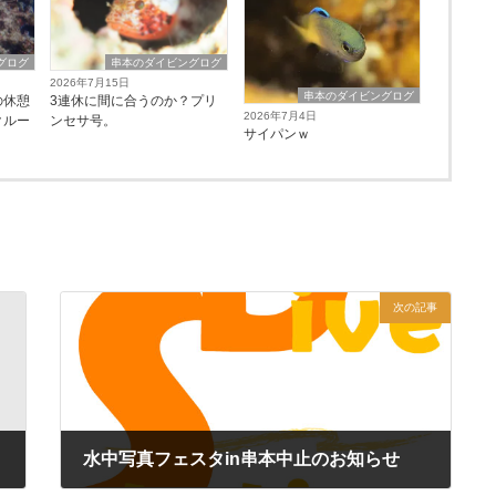
グログ
串本のダイビングログ
2026年7月15日
串本のダイビングログ
の休憩
3連休に間に合うのか？プリ
2026年7月4日
クルー
ンセサ号。
サイパンｗ
次の記事
水中写真フェスタin串本中止のお知らせ