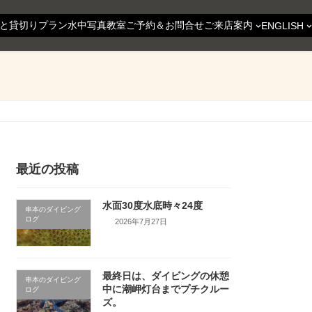
と貸切りプラン
水中写真教室
ご予約＆お問合せ
ご来店案内
ENGLISH
最近の投稿
水面30度水底時々24度
串本のダイビング
ログ
2026年7月27日
最終日は、ダイビングの休憩
串本のダイビング
中に潮岬灯台までプチクルー
ログ
ズ。