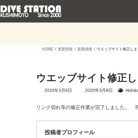
コ
ナ
ン
ビ
テ
ゲ
ン
ー
ツ
シ
へ
ョ
ス
ン
キ
に
HOME
更新情報
新着情報
ウエッブサイト修正しま
ッ
移
プ
動
ウエッブサイト修正し
最
2020年3月8日
2020年3月8日
Akihik
終
更
新
リンク切れ等の修正作業が完了しました。 
日
時
:
投稿者プロフィール