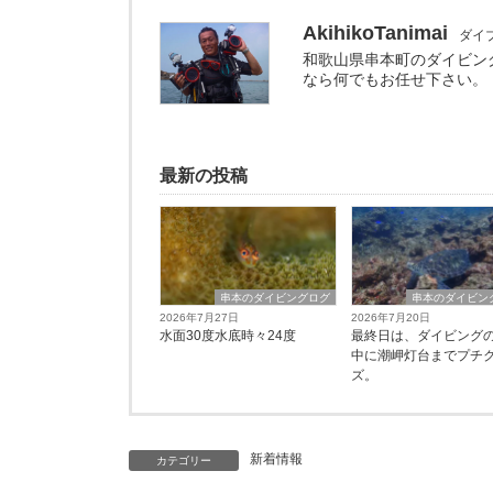
AkihikoTanimai
ダイ
和歌山県串本町のダイビン
なら何でもお任せ下さい。
最新の投稿
串本のダイビングログ
串本のダイビン
2026年7月27日
2026年7月20日
水面30度水底時々24度
最終日は、ダイビング
中に潮岬灯台までプチ
ズ。
新着情報
カテゴリー