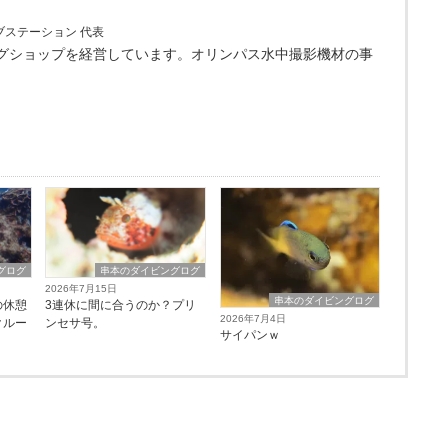
ブステーション 代表
グショップを経営しています。オリンパス水中撮影機材の事
グログ
串本のダイビングログ
2026年7月15日
串本のダイビングログ
の休憩
3連休に間に合うのか？プリ
2026年7月4日
クルー
ンセサ号。
サイパンｗ